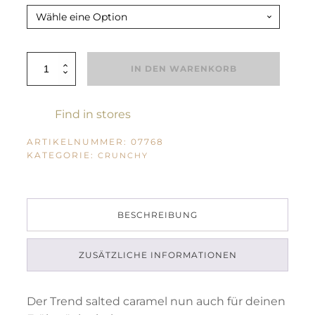
BioLifestyle
IN DEN WARENKORB
salted
caramel
Crunchy
Menge
Find in stores
ARTIKELNUMMER:
07768
KATEGORIE:
CRUNCHY
BESCHREIBUNG
ZUSÄTZLICHE INFORMATIONEN
Der Trend salted caramel nun auch für deinen