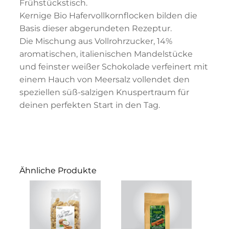
Frühstückstisch.
Kernige Bio Hafervollkornflocken bilden die
Basis dieser abgerundeten Rezeptur.
Die Mischung aus Vollrohrzucker, 14%
aromatischen, italienischen Mandelstücke
und feinster weißer Schokolade verfeinert mit
einem Hauch von Meersalz vollendet den
speziellen süß-salzigen Knuspertraum für
deinen perfekten Start in den Tag.
Ähnliche Produkte
Dieses
Dieses
Produkt
Produkt
weist
weist
mehrere
mehrere
Varianten
Varianten