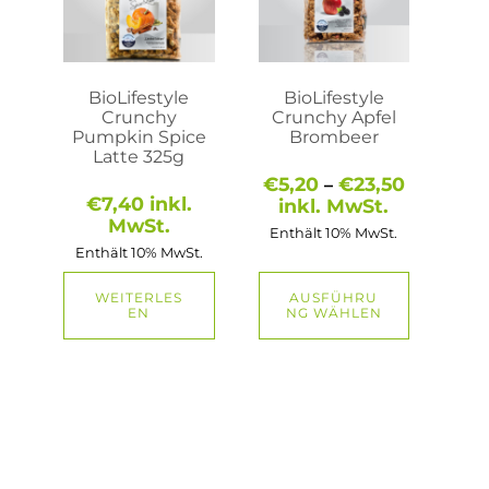
auf.
Die
Optionen
können
auf
BioLifestyle
BioLifestyle
der
Crunchy
Crunchy Apfel
Produktseite
Pumpkin Spice
Brombeer
gewählt
Latte 325g
werden
Preisspa
€
5,20
€
23,50
–
€5,20
€
7,40
inkl.
inkl. MwSt.
bis
MwSt.
Enthält 10% MwSt.
€23,50
Enthält 10% MwSt.
WEITERLES
AUSFÜHRU
EN
NG WÄHLEN