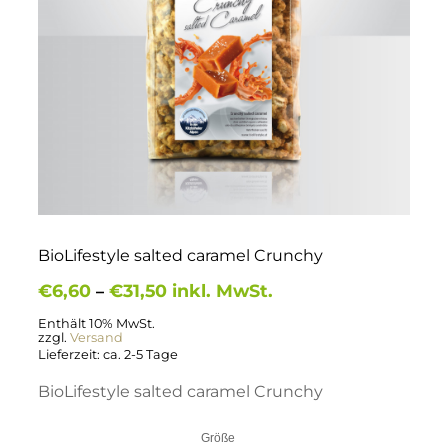
BioLifestyle salted caramel Crunchy
Preisspanne:
€
6,60
€
31,50
inkl. MwSt.
–
€6,60
bis
Enthält 10% MwSt.
zzgl.
Versand
€31,50
Lieferzeit: ca. 2-5 Tage
BioLifestyle salted caramel Crunchy
Größe