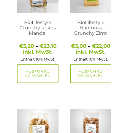
auf.
auf.
Die
Die
Optionen
Optionen
können
können
auf
auf
BioLifestyle
BioLifestyle
der
der
Crunchy Kokos
Hanfnuss
Produktseite
Produktseite
Mandel
Crunchy Zimt
gewählt
gewählt
werden
werden
Preisspanne:
Preisspa
€
5,20
€
23,10
€
5,90
€
22,00
–
–
€5,20
€5,90
inkl. MwSt.
inkl. MwSt.
bis
bis
Enthält 10% MwSt.
Enthält 10% MwSt.
€23,10
€22,00
AUSFÜHRU
AUSFÜHRU
NG WÄHLEN
NG WÄHLEN
Dieses
Produkt
weist
mehrere
Varianten