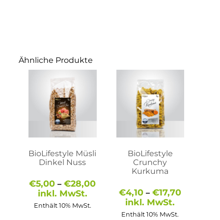
Ähnliche Produkte
Dieses
Dieses
Produkt
Produkt
weist
weist
mehrere
mehrere
Varianten
Varianten
auf.
auf.
Die
Die
Optionen
Optionen
können
können
auf
auf
BioLifestyle Müsli
BioLifestyle
der
der
Dinkel Nuss
Crunchy
Produktseite
Produktseite
Kurkuma
gewählt
gewählt
Preisspanne:
€
5,00
€
28,00
–
werden
werden
€5,00
Preisspa
€
4,10
€
17,70
inkl. MwSt.
–
bis
€4,10
inkl. MwSt.
Enthält 10% MwSt.
€28,00
bis
Enthält 10% MwSt.
€17,70