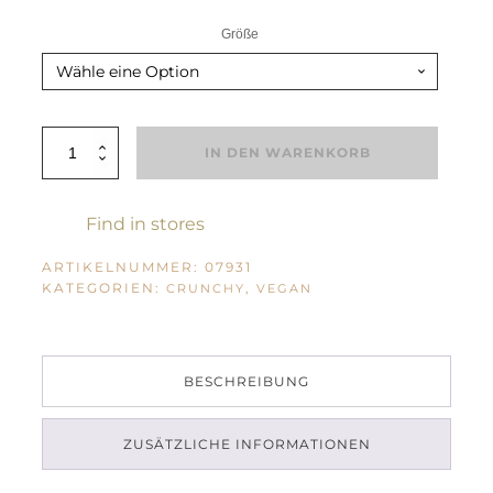
Größe
BioLifestyle
IN DEN WARENKORB
Hanfnuss
Crunchy
Zimt
Menge
Find in stores
ARTIKELNUMMER:
07931
KATEGORIEN:
,
CRUNCHY
VEGAN
BESCHREIBUNG
ZUSÄTZLICHE INFORMATIONEN