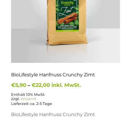
BioLifestyle Hanfnuss Crunchy Zimt
Preisspanne:
€
5,90
€
22,00
inkl. MwSt.
–
€5,90
bis
Enthält 10% MwSt.
zzgl.
Versand
€22,00
Lieferzeit: ca. 2-5 Tage
BioLifestyle Hanfnuss Crunchy Zimt