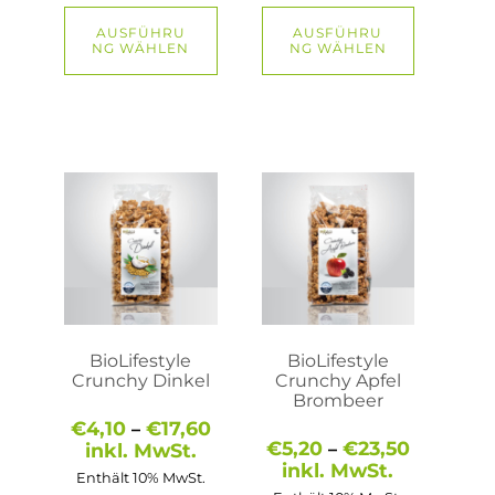
AUSFÜHRU
AUSFÜHRU
NG WÄHLEN
NG WÄHLEN
Dieses
Dieses
Produkt
Produkt
weist
weist
mehrere
mehrere
Varianten
Varianten
auf.
auf.
Die
Die
Optionen
Optionen
können
können
auf
auf
BioLifestyle
BioLifestyle
der
der
Crunchy Dinkel
Crunchy Apfel
Produktseite
Produktseite
Brombeer
gewählt
gewählt
Preisspanne:
€
4,10
€
17,60
–
werden
werden
€4,10
Preisspa
€
5,20
€
23,50
inkl. MwSt.
–
bis
€5,20
inkl. MwSt.
Enthält 10% MwSt.
€17,60
bis