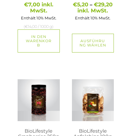
gewählt
Preisspa
€
7,00
inkl.
€
5,20
€
29,20
–
werden
€5,20
MwSt.
inkl. MwSt.
bis
Enthält 10% MwSt.
Enthält 10% MwSt.
€29,20
(
€
14,00
/ 1000 g)
IN DEN
WARENKOR
AUSFÜHRU
B
NG WÄHLEN
BioLifestyle
BioLifestyle