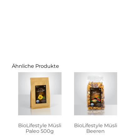
Ähnliche Produkte
Dieses
Produkt
weist
mehrere
Varianten
auf.
Die
Optionen
können
auf
BioLifestyle Müsli
BioLifestyle Müsli
der
Paleo 500g
Beeren
Produktseite