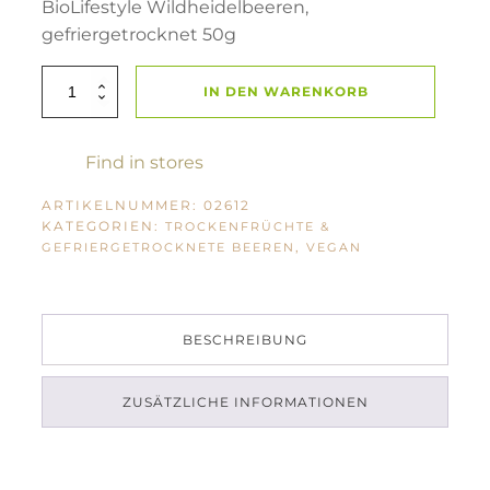
BioLifestyle Wildheidelbeeren,
gefriergetrocknet 50g
BioLifestyle
IN DEN WARENKORB
Wildheidelbeeren
gefriergetrocknet
50g
Menge
Find in stores
ARTIKELNUMMER:
02612
KATEGORIEN:
TROCKENFRÜCHTE &
,
GEFRIERGETROCKNETE BEEREN
VEGAN
BESCHREIBUNG
ZUSÄTZLICHE INFORMATIONEN