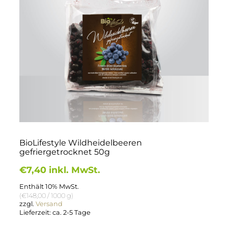
BioLifestyle Wildheidelbeeren
gefriergetrocknet 50g
€
7,40
inkl. MwSt.
Enthält 10% MwSt.
(
€
148,00
/ 1000 g)
zzgl.
Versand
Lieferzeit: ca. 2-5 Tage