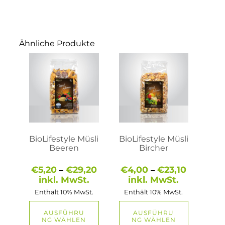
Ähnliche Produkte
Dieses
Dieses
Produkt
Produkt
weist
weist
mehrere
mehrere
Varianten
Varianten
auf.
auf.
Die
Die
Optionen
Optionen
können
können
auf
auf
BioLifestyle Müsli
BioLifestyle Müsli
der
der
Beeren
Bircher
Produktseite
Produktseite
gewählt
gewählt
Preisspanne:
Preisspa
€
5,20
€
29,20
€
4,00
€
23,10
–
–
werden
werden
€5,20
€4,00
inkl. MwSt.
inkl. MwSt.
bis
bis
Enthält 10% MwSt.
Enthält 10% MwSt.
€29,20
€23,10
AUSFÜHRU
AUSFÜHRU
NG WÄHLEN
NG WÄHLEN