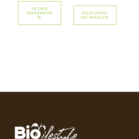
IN DEN
WARENKOR
AUSFÜHRU
B
NG WÄHLEN