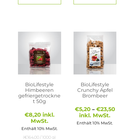
Dieses
Produkt
weist
mehrere
Varianten
auf.
Die
Optionen
können
auf
BioLifestyle
BioLifestyle
der
Himbeeren
Crunchy Apfel
Produktseite
gefriergetrockne
Brombeer
gewählt
t 50g
werden
Preisspa
€
5,20
€
23,50
–
€5,20
€
8,20
inkl.
inkl. MwSt.
bis
MwSt.
Enthält 10% MwSt.
€23,50
Enthält 10% MwSt.
(
€
164,00
/ 1000 g)