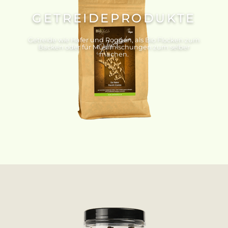
GETREIDEPRODUKTE
Getreide wie Hafer und Roggen, als Bio Flocken zum
Backen oder für Müslimischungen zum selber
machen.