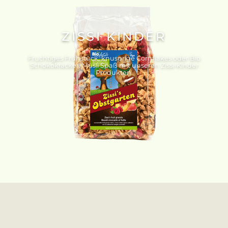
ZISSI KINDER
Fruchtiges Frühstück, knusprige Cornflakes oder Bio
Schokokracker. Müsli Spaß mit unseren Zissi-Kinder
Produkten.