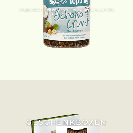
Unglaublich vielseitig kommen unsere neuen Bio
Toppings daher...
GESCHENKBOXEN