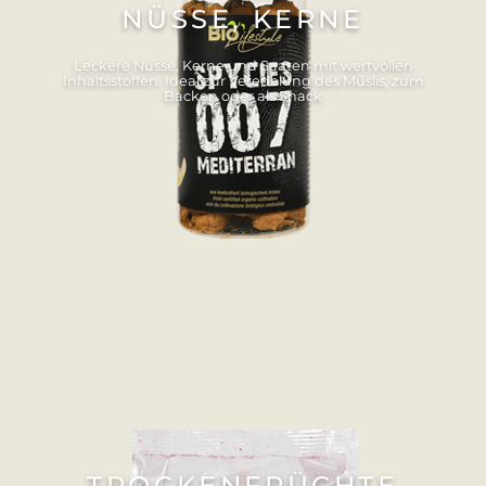
NÜSSE, KERNE
Leckere Nüsse, Kerne und Saaten mit wertvollen
Inhaltsstoffen. Ideal zur Veredelung des Müslis, zum
Backen oder als Snack
TROCKENFRÜCHTE