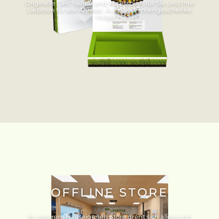
Originelle Geschenke und Accessoires für Sie und Ihre
Liebsten für alle Anlässe. Auch als Firmengeschenke
möglich.
OFFLINE STORE
In unserem hauseigenen Store dreht sich alles rund