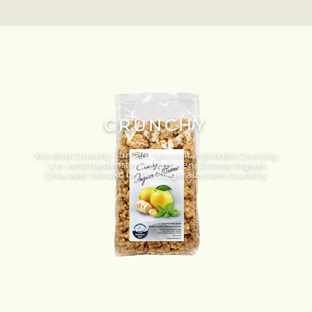
CRUNCHY
Wir sind Crunchy - unsere Spezialität sind Bio Crunchy
´s in verschiedensten Variationen. Zitrone-Ingwer,
Chia oder Schoko bis hin zu gesalzenem Crunchy