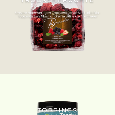
Unsere hochwertigen Trockenfrüchte sind tolle Bio-
Toppings fürs Müsli und eine perfekte Nascherei
TOPPINGS