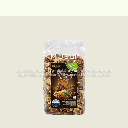
MÜSLI
Bio Müsli in bester Qualität, ob Bircher, Früchtemüsli
oder Paleo, entdecken Sie unsere 100% Bio Sorten