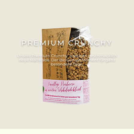
PREMIUM CRUNCHY
Unsere Premium Crunchy´s setzten geschmacklich
neue Maßstäbe. Der Bio Genuss Moment für ganz
besondere Tage.