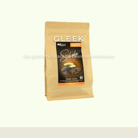
GLEEK
Der glutenfrei Snack für besondere Momente.