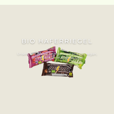
BIO HAFERRIEGEL
Unsere BioLifestyle Energieriegel sind bio, vegan,
glutenfrei & ohne Kristallzucker