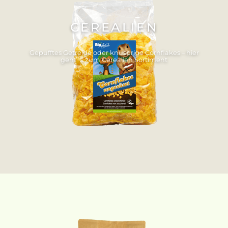
CEREALIEN
Gepufftes Getreide oder knusprige Cornflakes – hier
geht´s zum Cerealien Sortiment