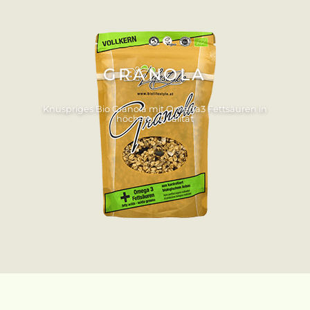
GRANOLA
Knuspriges Bio Granola mit Omega3 Fettsäuren in
höchster Qualität