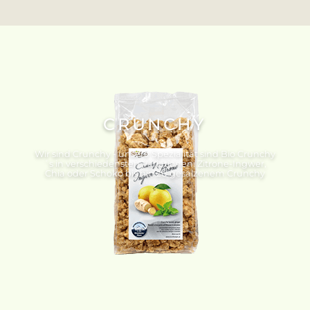
CRUNCHY
Wir sind Crunchy - unsere Spezialität sind Bio Crunchy
´s in verschiedensten Variationen. Zitrone-Ingwer,
Chia oder Schoko bis hin zu gesalzenem Crunchy