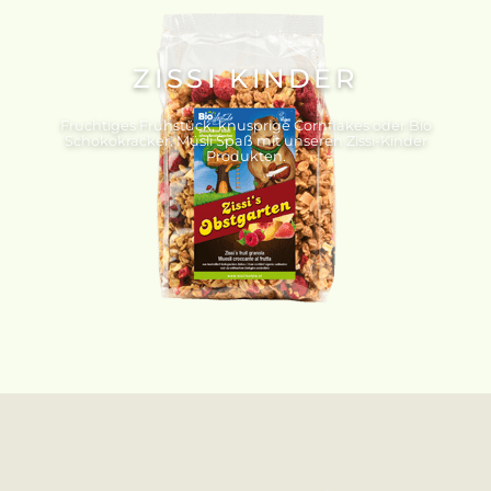
ZISSI KINDER
Fruchtiges Frühstück, knusprige Cornflakes oder Bio
Schokokracker. Müsli Spaß mit unseren Zissi-Kinder
Produkten.