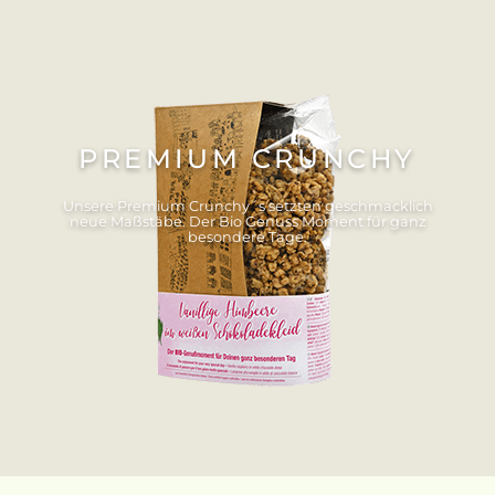
PREMIUM CRUNCHY
Unsere Premium Crunchy´s setzten geschmacklich
neue Maßstäbe. Der Bio Genuss Moment für ganz
besondere Tage.