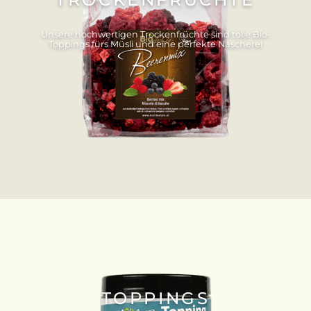
Unsere hochwertigen Trockenfrüchte sind tolle Bio-
Toppings fürs Müsli und eine perfekte Nascherei
TOPPINGS