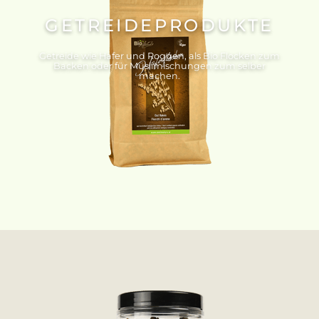
GETREIDEPRODUKTE
Getreide wie Hafer und Roggen, als Bio Flocken zum
Backen oder für Müslimischungen zum selber
machen.