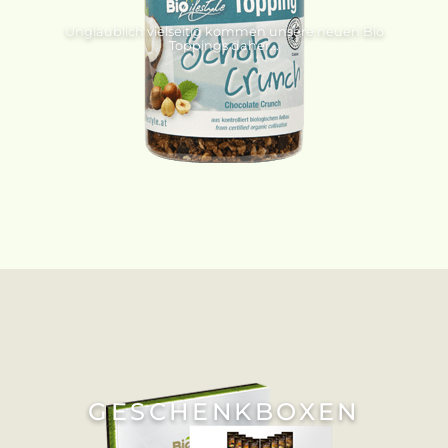
Unglaublich vielseitig kommen unsere neuen Bio
Toppings daher...
GESCHENKBOXEN