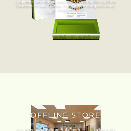
Originelle Geschenke und Accessoires für Sie und Ihre
Liebsten für alle Anlässe. Auch als Firmengeschenke
möglich.
OFFLINE STORE
In unserem hauseigenen Store dreht sich alles rund