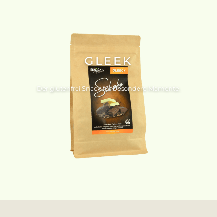
GLEEK
Der glutenfrei Snack für besondere Momente.