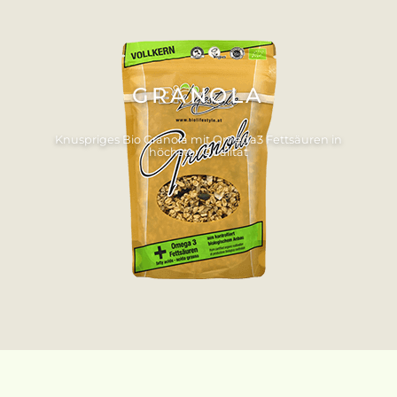
GRANOLA
Knuspriges Bio Granola mit Omega3 Fettsäuren in
höchster Qualität