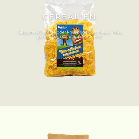
CEREALIEN
Gepufftes Getreide oder knusprige Cornflakes – hier
geht´s zum Cerealien Sortiment