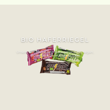
BIO HAFERRIEGEL
Unsere BioLifestyle Energieriegel sind bio, vegan,
glutenfrei & ohne Kristallzucker