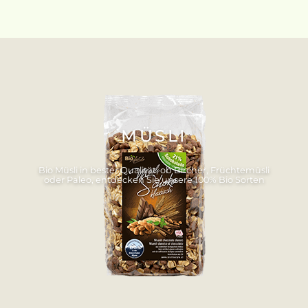
MÜSLI
Bio Müsli in bester Qualität, ob Bircher, Früchtemüsli
oder Paleo, entdecken Sie unsere 100% Bio Sorten