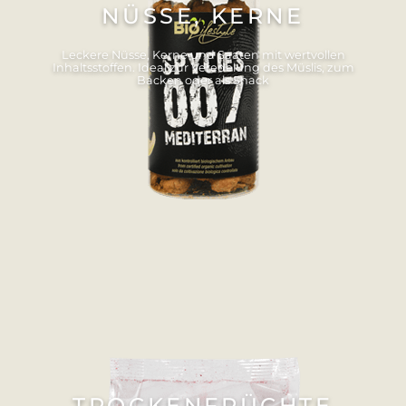
NÜSSE, KERNE
Leckere Nüsse, Kerne und Saaten mit wertvollen
Inhaltsstoffen. Ideal zur Veredelung des Müslis, zum
Backen oder als Snack
TROCKENFRÜCHTE