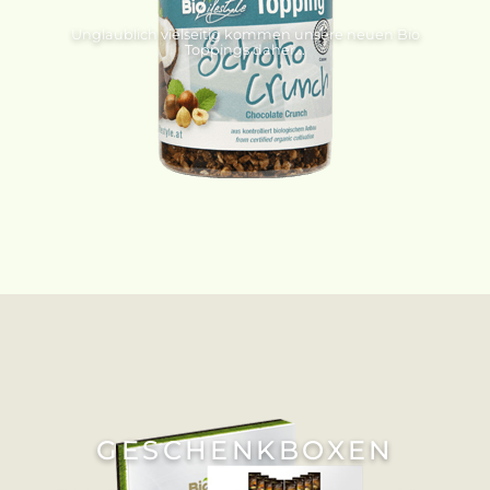
Unglaublich vielseitig kommen unsere neuen Bio
Toppings daher...
GESCHENKBOXEN