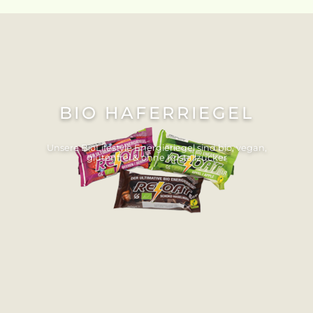
BIO HAFERRIEGEL
Unsere BioLifestyle Energieriegel sind bio, vegan,
glutenfrei & ohne Kristallzucker