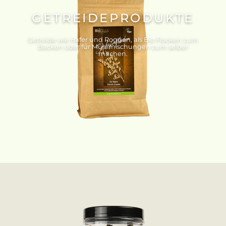
GETREIDEPRODUKTE
Getreide wie Hafer und Roggen, als Bio Flocken zum
Backen oder für Müslimischungen zum selber
machen.