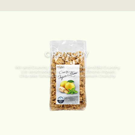
CRUNCHY
Wir sind Crunchy - unsere Spezialität sind Bio Crunchy
´s in verschiedensten Variationen. Zitrone-Ingwer,
Chia oder Schoko bis hin zu gesalzenem Crunchy