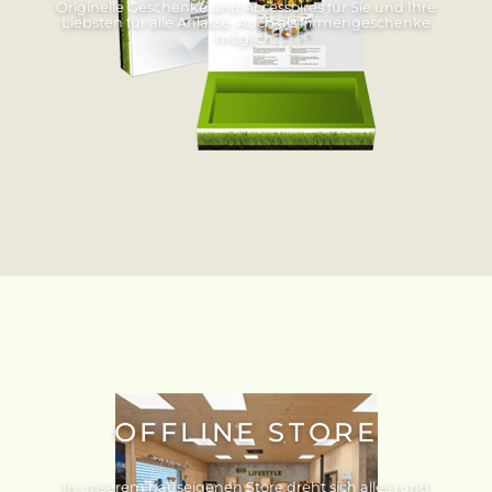
Originelle Geschenke und Accessoires für Sie und Ihre
Liebsten für alle Anlässe. Auch als Firmengeschenke
möglich.
OFFLINE STORE
In unserem hauseigenen Store dreht sich alles rund