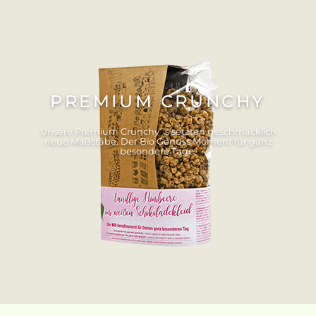
PREMIUM CRUNCHY
Unsere Premium Crunchy´s setzten geschmacklich
neue Maßstäbe. Der Bio Genuss Moment für ganz
besondere Tage.