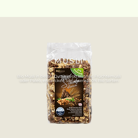
MÜSLI
Bio Müsli in bester Qualität, ob Bircher, Früchtemüsli
oder Paleo, entdecken Sie unsere 100% Bio Sorten