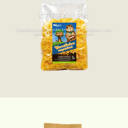
CEREALIEN
Gepufftes Getreide oder knusprige Cornflakes – hier
geht´s zum Cerealien Sortiment