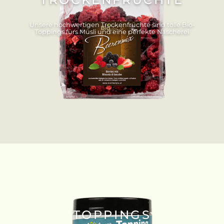
Unsere hochwertigen Trockenfrüchte sind tolle Bio-
Toppings fürs Müsli und eine perfekte Nascherei
TOPPINGS