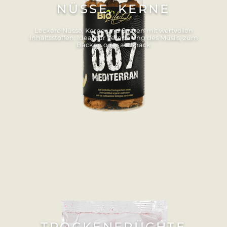
NÜSSE, KERNE
Leckere Nüsse, Kerne und Saaten mit wertvollen
Inhaltsstoffen. Ideal zur Veredelung des Müslis, zum
Backen oder als Snack
TROCKENFRÜCHTE