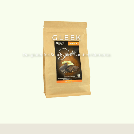
GLEEK
Der glutenfrei Snack für besondere Momente.