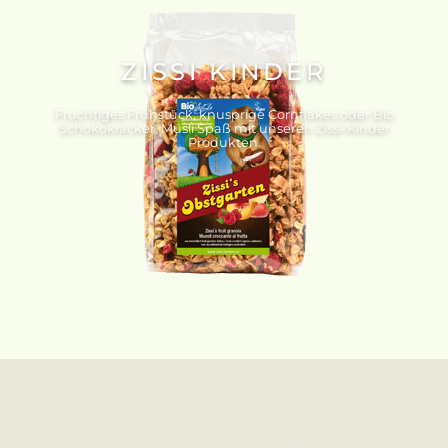
ZISSI KINDER
Fruchtiges Frühstück, knusprige Cornflakes oder Bio
Schokokracker. Müsli Spaß mit unseren Zissi-Kinder
Produkten.