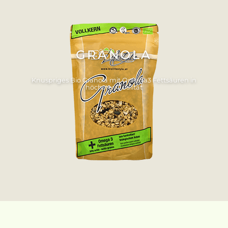
GRANOLA
Knuspriges Bio Granola mit Omega3 Fettsäuren in
höchster Qualität