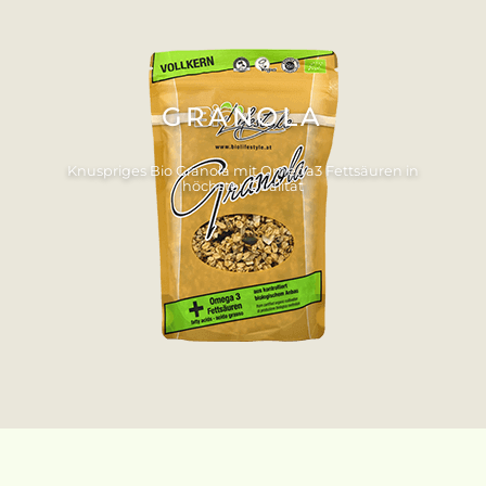
GRANOLA
Knuspriges Bio Granola mit Omega3 Fettsäuren in
höchster Qualität