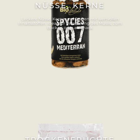
NÜSSE, KERNE
Leckere Nüsse, Kerne und Saaten mit wertvollen
Inhaltsstoffen. Ideal zur Veredelung des Müslis, zum
Backen oder als Snack
TROCKENFRÜCHTE