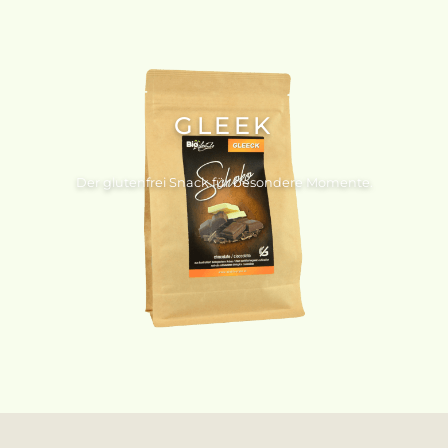
GLEEK
Der glutenfrei Snack für besondere Momente.