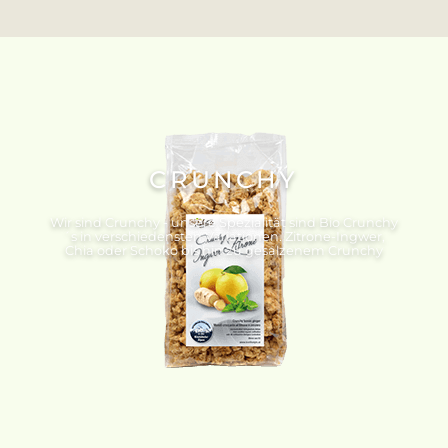
CRUNCHY
Wir sind Crunchy - unsere Spezialität sind Bio Crunchy
´s in verschiedensten Variationen. Zitrone-Ingwer,
Chia oder Schoko bis hin zu gesalzenem Crunchy