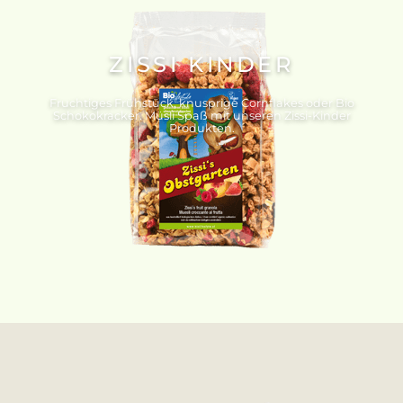
ZISSI KINDER
Fruchtiges Frühstück, knusprige Cornflakes oder Bio
Schokokracker. Müsli Spaß mit unseren Zissi-Kinder
Produkten.