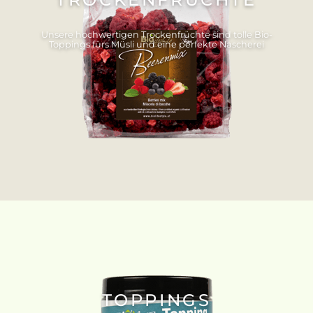
Unsere hochwertigen Trockenfrüchte sind tolle Bio-
Toppings fürs Müsli und eine perfekte Nascherei
TOPPINGS