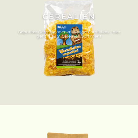
CEREALIEN
Gepufftes Getreide oder knusprige Cornflakes – hier
geht´s zum Cerealien Sortiment