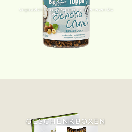
Unglaublich vielseitig kommen unsere neuen Bio
Toppings daher...
GESCHENKBOXEN