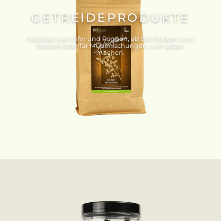
GETREIDEPRODUKTE
Getreide wie Hafer und Roggen, als Bio Flocken zum
Backen oder für Müslimischungen zum selber
machen.