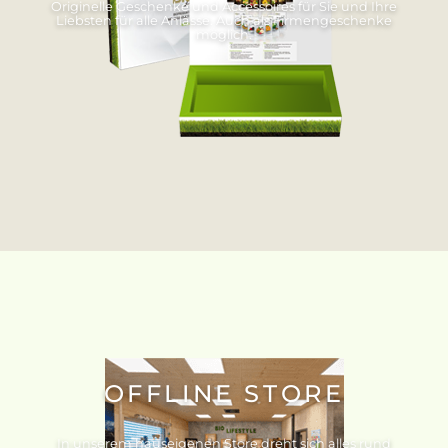
Originelle Geschenke und Accessoires für Sie und Ihre
Liebsten für alle Anlässe. Auch als Firmengeschenke
möglich.
OFFLINE STORE
In unserem hauseigenen Store dreht sich alles rund