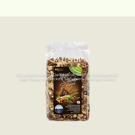
MÜSLI
Bio Müsli in bester Qualität, ob Bircher, Früchtemüsli
oder Paleo, entdecken Sie unsere 100% Bio Sorten