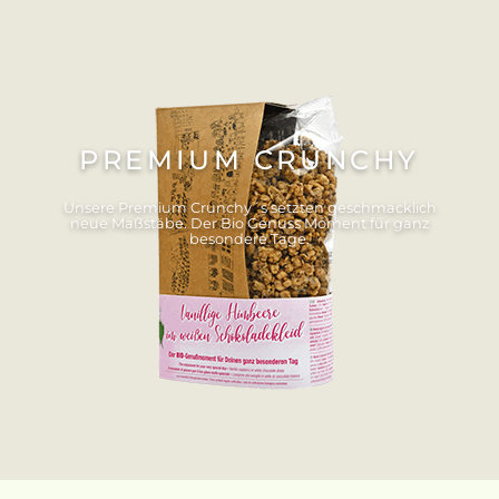
PREMIUM CRUNCHY
Unsere Premium Crunchy´s setzten geschmacklich
neue Maßstäbe. Der Bio Genuss Moment für ganz
besondere Tage.