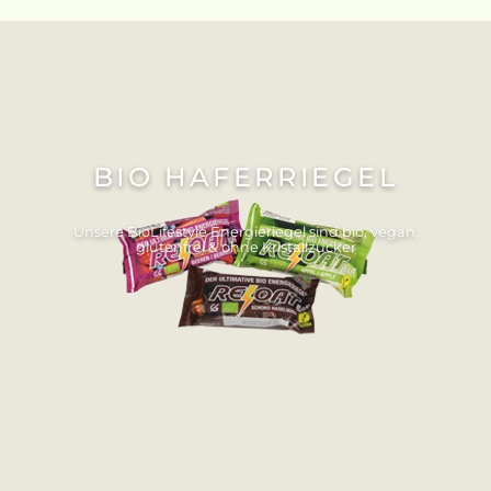
BIO HAFERRIEGEL
Unsere BioLifestyle Energieriegel sind bio, vegan,
glutenfrei & ohne Kristallzucker