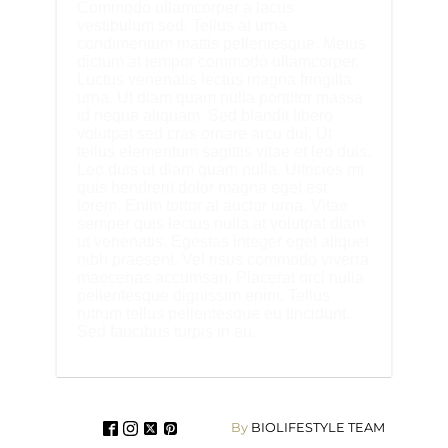
Commodo ullamcorper a lacus
vestibulum sed. Tellus at urna
condimentum mattis pellentesque. Metus
dictum at tempor commodo ullamcorper.
Luctus venenatis lectus magna fringilla
urna. Ut diam quam nulla porttitor massa
id neque aliquam. Sed blandit libero
volutpat sed cras ornare arcu dui. Ut
tellus elementum sagittis vitae et leo duis.
Leo duis ut diam quam nulla. Ultricies mi
quis hendrerit dolor magna eget est
lorem. Enim tortor at auctor urna. Vitae
semper quis lectus nulla at volutpat diam
ut venenatis. Egestas integer eget aliquet
nibh praesent. Vel risus commodo viverra
maecenas accumsan. Placerat orci nulla
pellentesque dignissim enim. Tellus
rutrum tellus pellentesque eu tincidunt.
Sed faucibus turpis in eu.
By
BIOLIFESTYLE TEAM