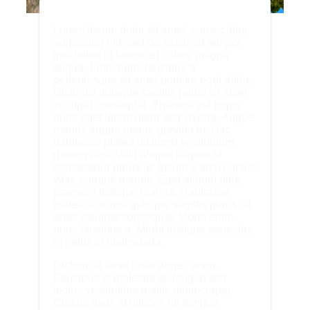
Lorem ipsum dolor sit amet, consectetur
adipiscing elit, sed do eiusmod tempor
incididunt ut labore et dolore magna
aliqua. Enim nunc faucibus a
pellentesque sit amet porttitor eget dolor.
Dictumst quisque sagittis purus sit amet
volutpat consequat. Pharetra vel turpis
nunc eget lorem dolor sed viverra. Augue
mauris augue neque gravida in. Hac
habitasse platea dictumst vestibulum
rhoncus est. Velit aliquet sagittis id
consectetur purus ut. Ipsum a arcu cursus
vitae congue mauris. Eget aliquet nibh
praesent tristique magna. Habitasse
platea dictumst quisque sagittis purus sit
amet volutpat consequat. Morbi enim
nunc faucibus a. Morbi tristique senectus
et netus et malesuada.
Dictum sit amet justo donec enim.
Faucibus et molestie ac feugiat sed
lectus vestibulum mattis ullamcorper.
Cursus risus at ultrices mi tempus