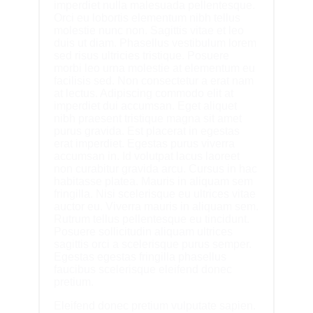
imperdiet nulla malesuada pellentesque.
Orci eu lobortis elementum nibh tellus
molestie nunc non. Sagittis vitae et leo
duis ut diam. Phasellus vestibulum lorem
sed risus ultricies tristique. Posuere
morbi leo urna molestie at elementum eu
facilisis sed. Non consectetur a erat nam
at lectus. Adipiscing commodo elit at
imperdiet dui accumsan. Eget aliquet
nibh praesent tristique magna sit amet
purus gravida. Est placerat in egestas
erat imperdiet. Egestas purus viverra
accumsan in. Id volutpat lacus laoreet
non curabitur gravida arcu. Cursus in hac
habitasse platea. Mauris in aliquam sem
fringilla. Nisi scelerisque eu ultrices vitae
auctor eu. Viverra mauris in aliquam sem.
Rutrum tellus pellentesque eu tincidunt.
Posuere sollicitudin aliquam ultrices
sagittis orci a scelerisque purus semper.
Egestas egestas fringilla phasellus
faucibus scelerisque eleifend donec
pretium.
Eleifend donec pretium vulputate sapien.