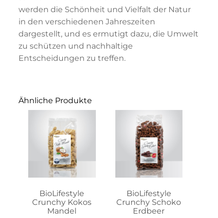
werden die Schönheit und Vielfalt der Natur
in den verschiedenen Jahreszeiten
dargestellt, und es ermutigt dazu, die Umwelt
zu schützen und nachhaltige
Entscheidungen zu treffen.
Ähnliche Produkte
Dieses
Dieses
Produkt
Produkt
weist
weist
mehrere
mehrere
Varianten
Varianten
auf.
auf.
Die
Die
Optionen
Optionen
können
können
auf
auf
BioLifestyle
BioLifestyle
der
der
Crunchy Kokos
Crunchy Schoko
Produktseite
Produktseite
Mandel
Erdbeer