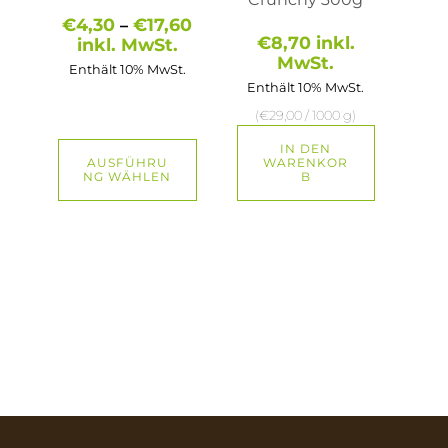
gewählt
Preisspanne:
€
4,30
€
17,60
–
werden
€4,30
€
8,70
inkl.
inkl. MwSt.
bis
MwSt.
Enthält 10% MwSt.
€17,60
Enthält 10% MwSt.
(
€
29,00
/ 1000 g)
IN DEN
AUSFÜHRU
WARENKOR
NG WÄHLEN
B