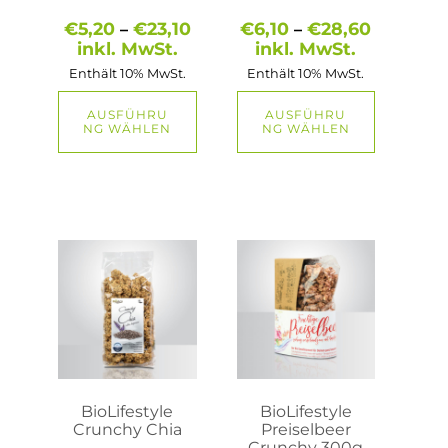
gewählt
gewählt
werden
werden
Preisspanne:
Preisspa
€
5,20
€
23,10
€
6,10
€
28,60
–
–
€5,20
€6,10
inkl. MwSt.
inkl. MwSt.
bis
bis
Enthält 10% MwSt.
Enthält 10% MwSt.
€23,10
€28,60
AUSFÜHRU
AUSFÜHRU
NG WÄHLEN
NG WÄHLEN
Dieses
Produkt
weist
mehrere
Varianten
auf.
Die
Optionen
können
auf
BioLifestyle
BioLifestyle
der
Crunchy Chia
Preiselbeer
Produktseite
Crunchy 300g