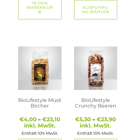
IN DEN
WARENKOR
AUSFÜHRU
B
NG WÄHLEN
Dieses
Dieses
Produkt
Produkt
weist
weist
mehrere
mehrere
Varianten
Varianten
auf.
auf.
Die
Die
Optionen
Optionen
können
können
auf
auf
BioLifestyle Müsli
BioLifestyle
der
der
Bircher
Crunchy Beeren
Produktseite
Produktseite
gewählt
gewählt
Preisspanne:
Preisspa
€
4,00
€
23,10
€
5,30
€
23,90
–
–
werden
werden
€4,00
€5,30
inkl. MwSt.
inkl. MwSt.
bis
bis
Enthält 10% MwSt.
Enthält 10% MwSt.
€23,10
€23,90