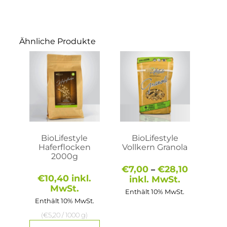
Ähnliche Produkte
Dieses
Produkt
weist
mehrere
Varianten
auf.
Die
Optionen
können
auf
BioLifestyle
BioLifestyle
der
Haferflocken
Vollkern Granola
Produktseite
2000g
gewählt
Preisspa
€
7,00
€
28,10
–
werden
€7,00
€
10,40
inkl.
inkl. MwSt.
bis
MwSt.
Enthält 10% MwSt.
€28,10
Enthält 10% MwSt.
(
€
5,20
/ 1000 g)