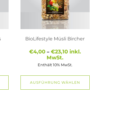
können
auf
der
Produktseite
gewählt
werden
s
BioLifestyle Müsli Bircher
Preisspanne:
€
4,00
€
23,10
inkl.
–
€4,00
MwSt.
bis
Enthält 10% MwSt.
€23,10
AUSFÜHRUNG WÄHLEN