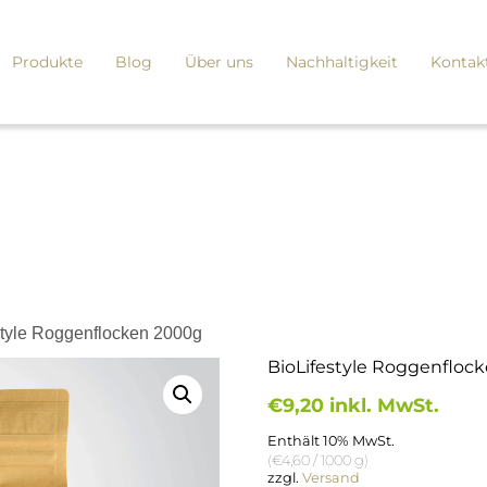
Produkte
Blog
Über uns
Nachhaltigkeit
Kontak
style Roggenflocken 2000g
BioLifestyle Roggenfloc
€
9,20
inkl. MwSt.
Enthält 10% MwSt.
(
€
4,60
/ 1000 g)
zzgl.
Versand