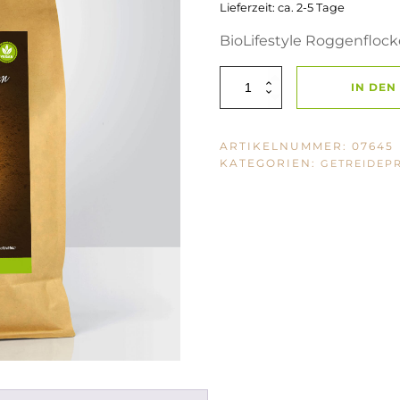
Lieferzeit: ca. 2-5 Tage
BioLifestyle Roggenfloc
BioLifestyle
IN DE
Roggenflocken
2000g
Menge
ARTIKELNUMMER:
07645
KATEGORIEN:
GETREIDEP