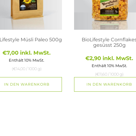
Lifestyle Müsli Paleo 500g
BioLifestyle Cornflake
gesüsst 250g
€
7,00
inkl. MwSt.
€
2,90
inkl. MwSt.
Enthält 10% MwSt.
Enthält 10% MwSt.
(
€
14,00
/ 1000 g)
(
€
11,60
/ 1000 g)
IN DEN WARENKORB
IN DEN WARENKORB