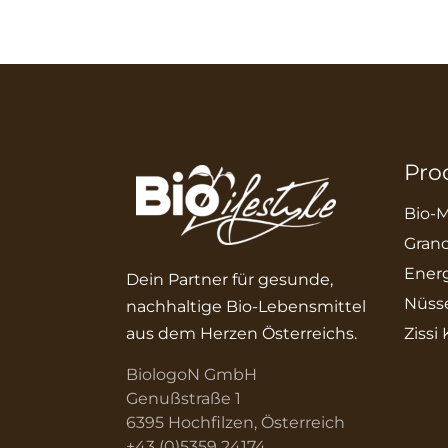
Pro
Bio-M
Grano
Energ
Dein Partner für gesunde,
Nüss
nachhaltige Bio-Lebensmittel
aus dem Herzen Österreichs.
Zissi
BiologoN GmbH
Genußstraße 1
6395 Hochfilzen, Österreich
+43 (0)5359 24174