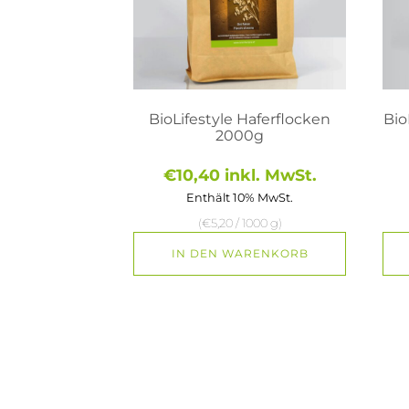
BioLifestyle Haferflocken
Bio
2000g
€
10,40
inkl. MwSt.
Enthält 10% MwSt.
(
€
5,20
/ 1000 g)
IN DEN WARENKORB