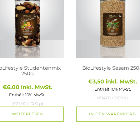
oLifestyle Studentenmix
BioLifestyle Sesam 25
250g
€
3,50
inkl. MwSt.
€
6,00
inkl. MwSt.
Enthält 10% MwSt.
Enthält 10% MwSt.
(
€
14,00
/ 1000 g)
(
€
24,00
/ 1000 g)
WEITERLESEN
IN DEN WARENKORB