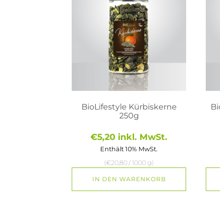
BioLifestyle Kürbiskerne
Bi
250g
€
5,20
inkl. MwSt.
Enthält 10% MwSt.
(
€
20,80
/ 1000 g)
IN DEN WARENKORB