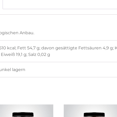
ologischen Anbau.
610 kcal; Fett 54,7 g; davon gesättigte Fettsäuren 4,9 g;
; Eiweiß 19,1 g; Salz 0,02 g
unkel lagern