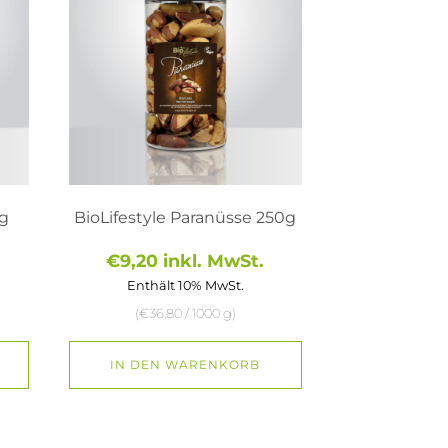
0g
BioLifestyle Paranüsse 250g
€
9,20
inkl. MwSt.
Enthält 10% MwSt.
(
€
36,80
/ 1000 g)
IN DEN WARENKORB