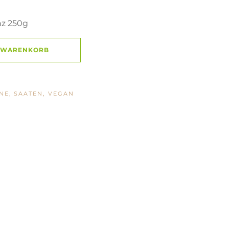
nz 250g
N WARENKORB
,
NE, SAATEN
VEGAN