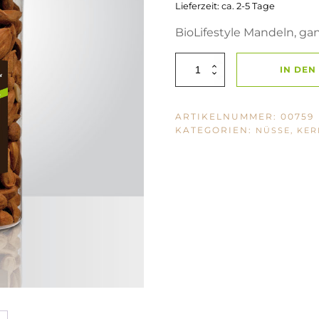
Lieferzeit: ca. 2-5 Tage
BioLifestyle Mandeln, ga
BioLifestyle
IN DE
Mandeln
250g
Menge
ARTIKELNUMMER:
00759
KATEGORIEN:
NÜSSE, KER