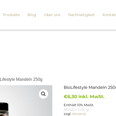
Produkte
Blog
Über uns
Nachhaltigkeit
Kontak
oLifestyle Mandeln 250g
BioLifestyle Mandeln 25
€
6,30
inkl. MwSt.
Enthält 10% MwSt.
(
€
25,20
/ 1000 g)
zzgl.
Versand