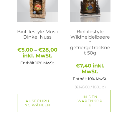
Varianten
auf.
Die
Optionen
können
auf
BioLifestyle Müsli
BioLifestyle
der
Dinkel Nuss
Wildheidelbeere
Produktseite
n
gewählt
gefriergetrockne
Preisspanne:
€
5,00
€
28,00
–
werden
t 50g
€5,00
inkl. MwSt.
bis
Enthält 10% MwSt.
€28,00
€
7,40
inkl.
MwSt.
Enthält 10% MwSt.
(
€
148,00
/ 1000 g)
IN DEN
AUSFÜHRU
WARENKOR
NG WÄHLEN
B