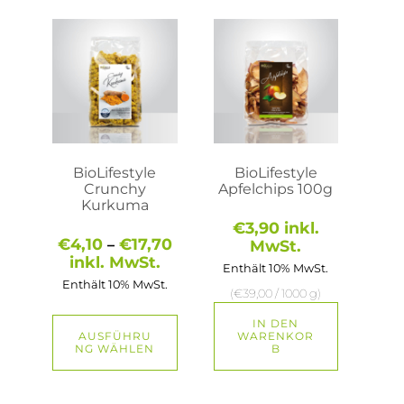
Dieses
Produkt
weist
mehrere
Varianten
auf.
Die
Optionen
können
auf
BioLifestyle
BioLifestyle
der
Crunchy
Apfelchips 100g
Produktseite
Kurkuma
gewählt
€
3,90
inkl.
werden
Preisspanne:
€
4,10
€
17,70
–
MwSt.
€4,10
inkl. MwSt.
Enthält 10% MwSt.
bis
Enthält 10% MwSt.
€17,70
(
€
39,00
/ 1000 g)
IN DEN
AUSFÜHRU
WARENKOR
NG WÄHLEN
B