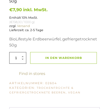
50g
€
7,90
inkl. MwSt.
Enthält 10% MwSt.
(
€
158,00
/ 1000 g)
zzgl.
Versand
Lieferzeit: ca. 2-5 Tage
BioLifestyle Erdbeerwürfel, gefriergetrocknet
50g
BioLifestyle
IN DEN WARENKORB
Erdbeerwürfel
gefriergetrocknet
50g
Menge
Find in stores
ARTIKELNUMMER:
02604
KATEGORIEN:
TROCKENFRÜCHTE &
,
GEFRIERGETROCKNETE BEEREN
VEGAN