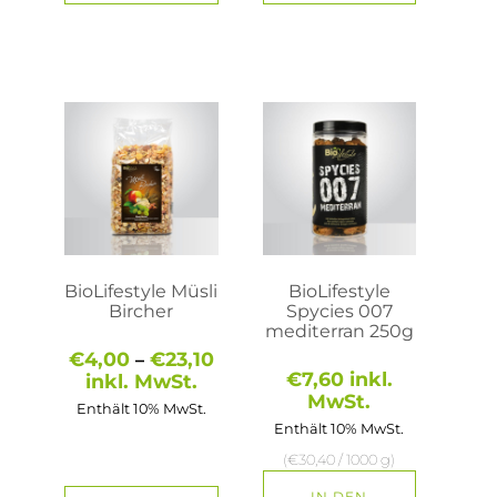
Dieses
Produkt
weist
mehrere
Varianten
auf.
Die
Optionen
können
auf
BioLifestyle Müsli
BioLifestyle
der
Bircher
Spycies 007
Produktseite
mediterran 250g
gewählt
Preisspanne:
€
4,00
€
23,10
–
werden
€4,00
€
7,60
inkl.
inkl. MwSt.
bis
MwSt.
Enthält 10% MwSt.
€23,10
Enthält 10% MwSt.
(
€
30,40
/ 1000 g)
IN DEN