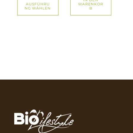
AUSFÜHRU
WARENKOR
NG WÄHLEN
B