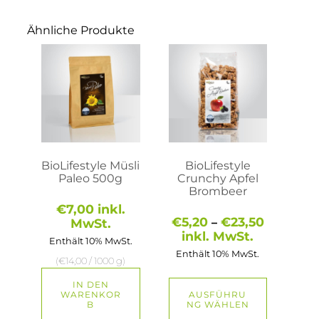
Ähnliche Produkte
Dieses
Produkt
weist
mehrere
Varianten
auf.
Die
Optionen
können
auf
BioLifestyle Müsli
BioLifestyle
der
Paleo 500g
Crunchy Apfel
Produktseite
Brombeer
gewählt
€
7,00
inkl.
werden
Preisspa
€
5,20
€
23,50
MwSt.
–
€5,20
inkl. MwSt.
Enthält 10% MwSt.
bis
Enthält 10% MwSt.
€23,50
(
€
14,00
/ 1000 g)
IN DEN
WARENKOR
AUSFÜHRU
B
NG WÄHLEN