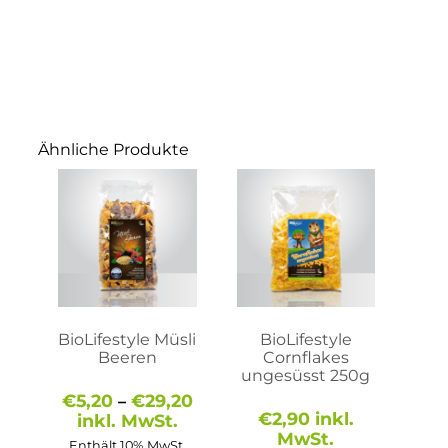
Ähnliche Produkte
Dieses
Produkt
weist
mehrere
Varianten
auf.
Die
Optionen
können
auf
BioLifestyle Müsli
BioLifestyle
der
Beeren
Cornflakes
Produktseite
ungesüsst 250g
gewählt
Preisspanne:
€
5,20
€
29,20
–
werden
€5,20
€
2,90
inkl.
inkl. MwSt.
bis
MwSt.
Enthält 10% MwSt.