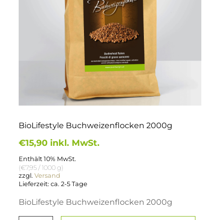
BioLifestyle Buchweizenflocken 2000g
€
15,90
inkl. MwSt.
Enthält 10% MwSt.
(
€
7,95
/ 1000 g)
zzgl.
Versand
Lieferzeit: ca. 2-5 Tage
BioLifestyle Buchweizenflocken 2000g