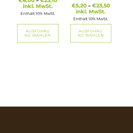
€
4,00
€
23,10
–
werden
werden
€4,00
Preisspa
€
5,20
€
23,50
inkl. MwSt.
–
bis
€5,20
inkl. MwSt.
Enthält 10% MwSt.
€23,10
bis
Enthält 10% MwSt.
€23,50
AUSFÜHRU
AUSFÜHRU
NG WÄHLEN
NG WÄHLEN