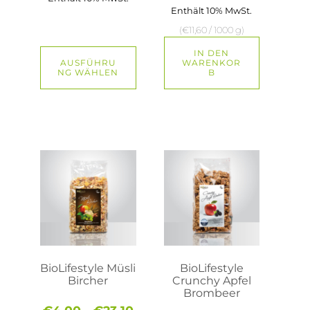
€29,20
Enthält 10% MwSt.
(
€
11,60
/ 1000 g)
IN DEN
AUSFÜHRU
WARENKOR
NG WÄHLEN
B
Dieses
Dieses
Produkt
Produkt
weist
weist
mehrere
mehrere
Varianten
Varianten
auf.
auf.
Die
Die
Optionen
Optionen
können
können
auf
auf
BioLifestyle Müsli
BioLifestyle
der
der
Bircher
Crunchy Apfel
Produktseite
Produktseite
Brombeer
gewählt
gewählt
Preisspanne: