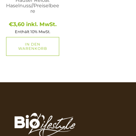
Hauser Reloat
Haselnuss//Preiselbee
re
€
3,60
inkl. MwSt.
Enthält 10% MwSt.
IN DEN
WARENKORB