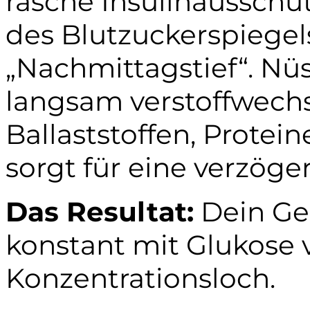
rasche Insulinausschütt
des Blutzuckerspiegels
„Nachmittagstief“. N
langsam verstoffwechs
Ballaststoffen, Prote
sorgt für eine verzög
Das Resultat:
Dein Ge
konstant mit Glukose v
Konzentrationsloch.